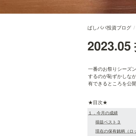
ばしパパ投資ブログ
/
2023.0
一番のお祭りシーズ
するのが恥ずかしな
有できるところを公
★目次★
１．今月の成績
損益ベスト３
現在の保有銘柄（ロ