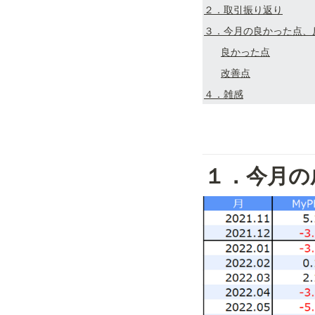
２．取引振り返り
３．今月の良かった点、
良かった点
改善点
４．雑感
１．今月の